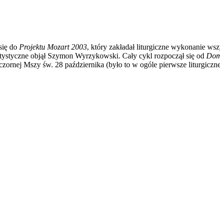
 się do
Projektu Mozart 2003
, który zakładał liturgiczne wykonanie w
rtystyczne objął Szymon Wyrzykowski. Cały cykl rozpoczął się od
Dom
zornej Mszy św. 28 października (było to w ogóle pierwsze liturgicz