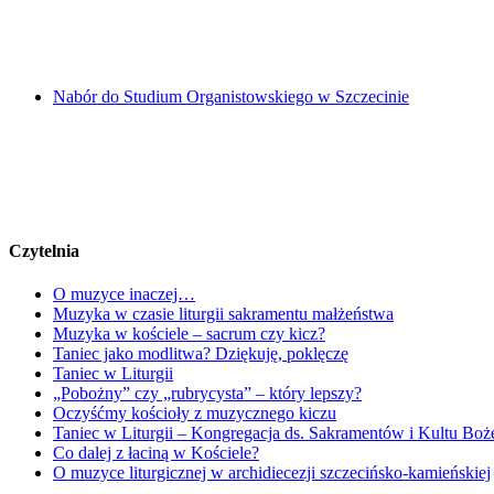
Nabór do Studium Organistowskiego w Szczecinie
Czytelnia
O muzyce inaczej…
Muzyka w czasie liturgii sakramentu małżeństwa
Muzyka w kościele – sacrum czy kicz?
Taniec jako modlitwa? Dziękuję, poklęczę
Taniec w Liturgii
„Pobożny” czy „rubrycysta” – który lepszy?
Oczyśćmy kościoły z muzycznego kiczu
Taniec w Liturgii – Kongregacja ds. Sakramentów i Kultu Boż
Co dalej z łaciną w Kościele?
O muzyce liturgicznej w archidiecezji szczecińsko-kamieńskiej