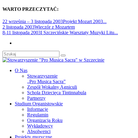
WARTO PRZECZYTAĆ:
22 września – 3 listopada 2003Projekt Mozart 2003...
2 listopada 2003Wieczór z Mozartem
8-11 listopada 2003I Szczecińskie Warsztaty Muzyki Litu...
O Nas
Stowarzyszenie
„Pro Musica Sacra”
Zespół Wokalny Agniculi
Schola Dziecięca Tintinnabula
Partnerzy
Studium Organistowskie
Informacje
Regulamin
Organizacja Roku
Wykładowcy
Absolwenci
Projekty muzyczne